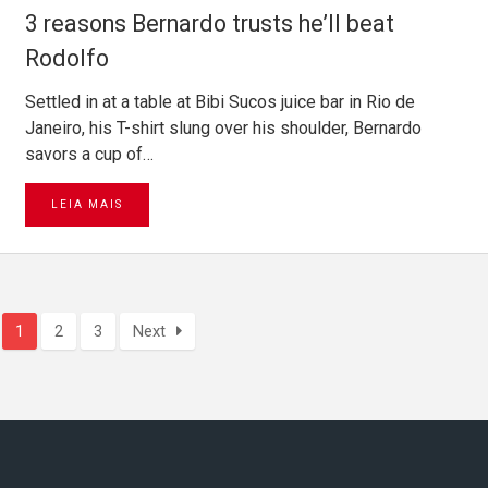
3 reasons Bernardo trusts he’ll beat
Rodolfo
Settled in at a table at Bibi Sucos juice bar in Rio de
Janeiro, his T-shirt slung over his shoulder, Bernardo
savors a cup of…
LEIA MAIS
1
2
3
Next