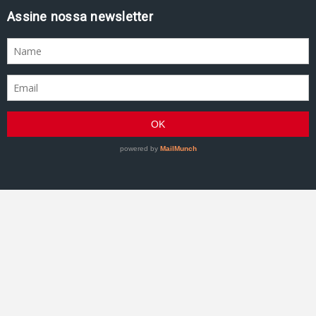
Assine nossa newsletter
GRACIEMAG - Uma revista a serviço do Jiu-Jitsu
©2007–Presente GRACIEMAG. Todos os direitos