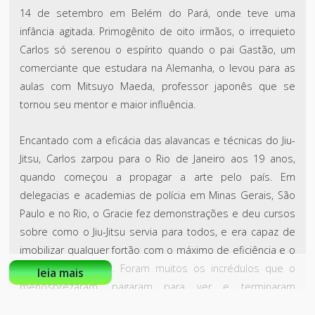
14 de setembro em Belém do Pará, onde teve uma
infância agitada. Primogênito de oito irmãos, o irrequieto
Carlos só serenou o espírito quando o pai Gastão, um
comerciante que estudara na Alemanha, o levou para as
aulas com Mitsuyo Maeda, professor japonês que se
tornou seu mentor e maior influência.
Encantado com a eficácia das alavancas e técnicas do Jiu-
Jitsu, Carlos zarpou para o Rio de Janeiro aos 19 anos,
quando começou a propagar a arte pelo país. Em
delegacias e academias de polícia em Minas Gerais, São
Paulo e no Rio, o Gracie fez demonstrações e deu cursos
sobre como o Jiu-Jitsu servia para todos, e era capaz de
imobilizar qualquer fortão com o máximo de eficiência e o
mínimo de energia. Foram muitos os incrédulos que o
leia mais
menosprezaram, pagaram para ver e terminaram
dominados ou finalizados.