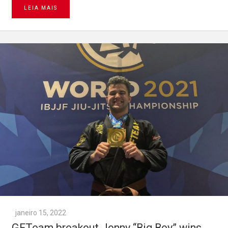
LEIA MAIS
janeiro 15, 2022
GFTeam breakout Jonny “Big Boy” wins