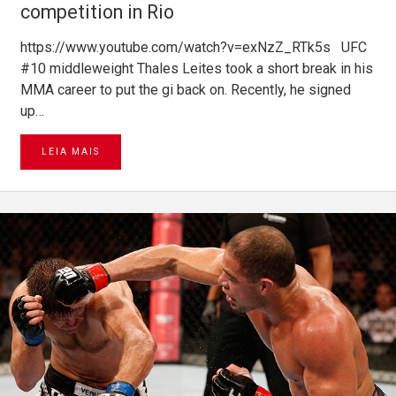
competition in Rio
https://www.youtube.com/watch?v=exNzZ_RTk5s UFC
#10 middleweight Thales Leites took a short break in his
MMA career to put the gi back on. Recently, he signed
up…
LEIA MAIS