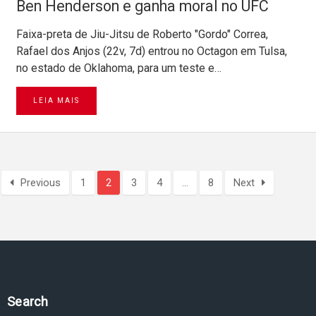
Ben Henderson e ganha moral no UFC
Faixa-preta de Jiu-Jitsu de Roberto "Gordo" Correa,
Rafael dos Anjos (22v, 7d) entrou no Octagon em Tulsa,
no estado de Oklahoma, para um teste e…
LEIA MAIS
Previous
1
2
3
4
…
8
Next
Pesquise no site