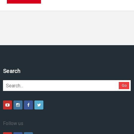
Pesquise no site
Go
Follow us