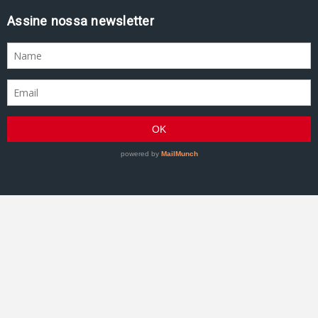
Assine nossa newsletter
GRACIEMAG - Uma revista a serviço do Jiu-Jitsu
©2007–Presente GRACIEMAG. Todos os direitos