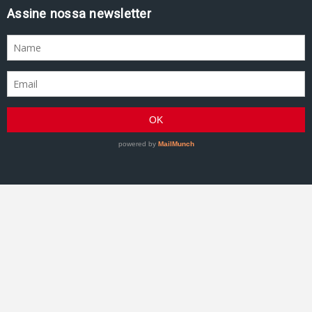
Assine nossa newsletter
GRACIEMAG - Uma revista a serviço do Jiu-Jitsu
©2007–Presente GRACIEMAG. Todos os direitos