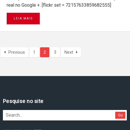
real no Google +. [flickr set = 72157633859682555]
LEIA MAIS
Previous
1
2
3
Next
Pesquise no site
Go