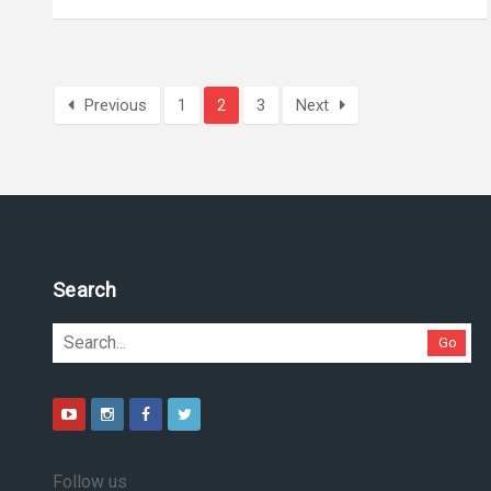
Previous
1
2
3
Next
Search
Go
Follow us