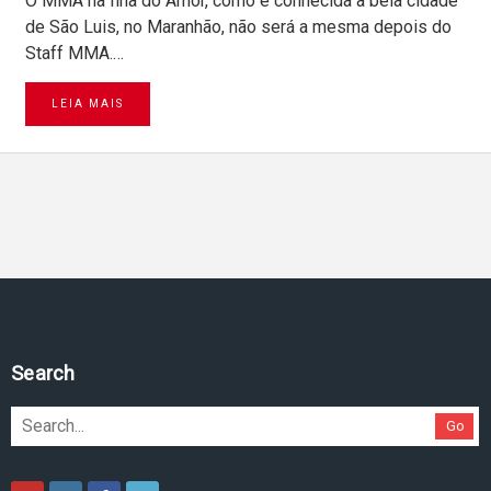
O MMA na Ilha do Amor, como é conhecida a bela cidade
de São Luis, no Maranhão, não será a mesma depois do
Staff MMA.…
LEIA MAIS
Pesquise no site
Go