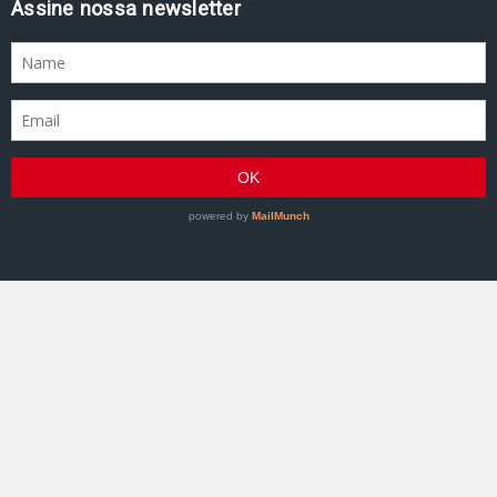
Assine nossa newsletter
GRACIEMAG - Uma revista a serviço do Jiu-Jitsu
©2007–Presente GRACIEMAG. Todos os direitos
reservados.