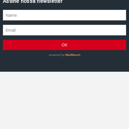
Assine nossa newsletter
GRACIEMAG - Uma revista a serviço do Jiu-Jitsu
©2007–Presente GRACIEMAG. Todos os direitos
reservados.