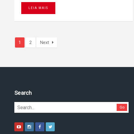
LEIA MAIS
1
2
Next
Pesquise no site
Go