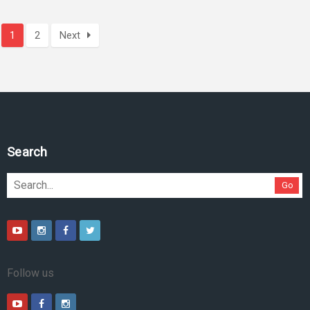
1
2
Next
Pesquise no site
Go
Follow us