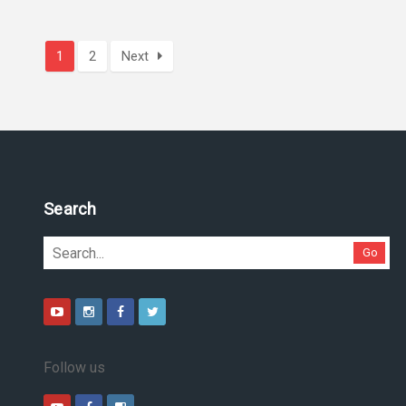
1
2
Next
Pesquise no site
Go
Follow us