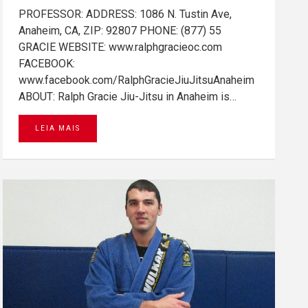
PROFESSOR: ADDRESS: 1086 N. Tustin Ave,
Anaheim, CA, ZIP: 92807 PHONE: (877) 55
GRACIE WEBSITE: www.ralphgracieoc.com
FACEBOOK:
www.facebook.com/RalphGracieJiuJitsuAnaheim
ABOUT: Ralph Gracie Jiu-Jitsu in Anaheim is…
LEIA MAIS