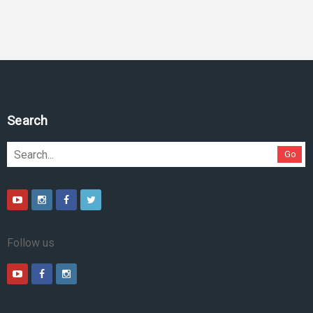
Pesquise no site
Go
Follow us