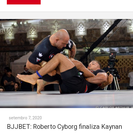
setembro 7, 2020
BJJBET: Roberto Cyborg finaliza Kaynan