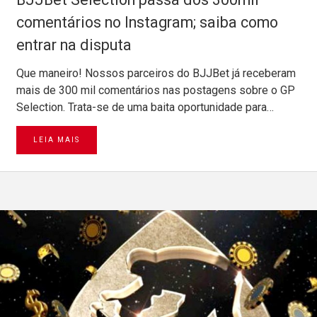
comentários no Instagram; saiba como
entrar na disputa
Que maneiro! Nossos parceiros do BJJBet já receberam
mais de 300 mil comentários nas postagens sobre o GP
Selection. Trata-se de uma baita oportunidade para…
LEIA MAIS