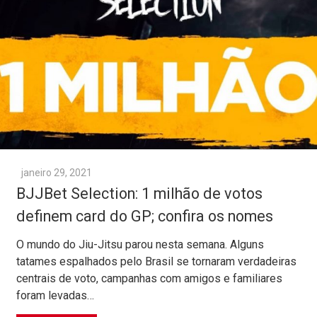
janeiro 29, 2021
BJJBet Selection: 1 milhão de votos
definem card do GP; confira os nomes
O mundo do Jiu-Jitsu parou nesta semana. Alguns
tatames espalhados pelo Brasil se tornaram verdadeiras
centrais de voto, campanhas com amigos e familiares
foram levadas…