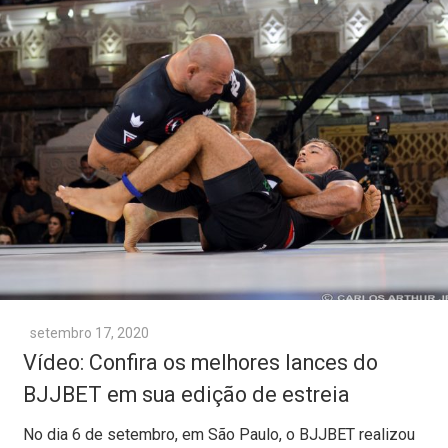
setembro 17, 2020
Vídeo: Confira os melhores lances do
BJJBET em sua edição de estreia
No dia 6 de setembro, em São Paulo, o BJJBET realizou