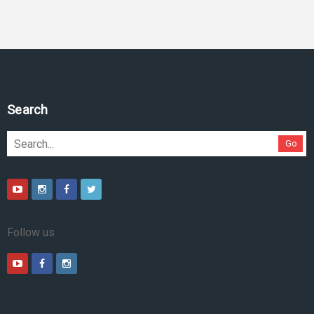
Pesquise no site
Go
Follow us