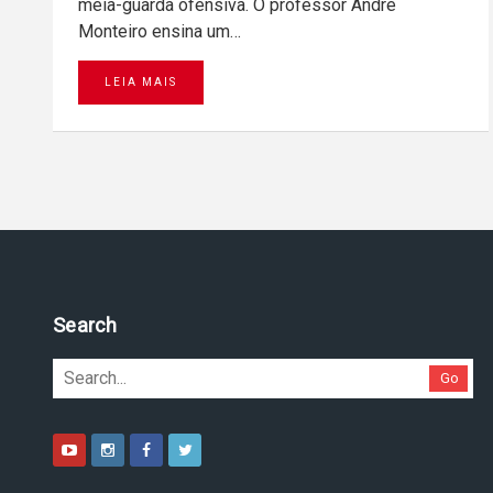
meia-guarda ofensiva. O professor André
Monteiro ensina um…
LEIA MAIS
Search
Go