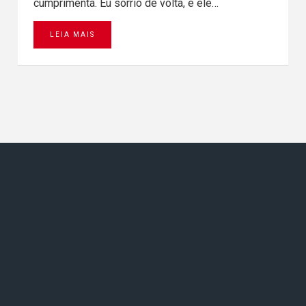
cumprimenta. Eu sorrio de volta, e ele…
LEIA MAIS