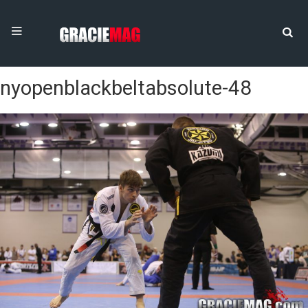
nyopenblackbeltabsolute-48