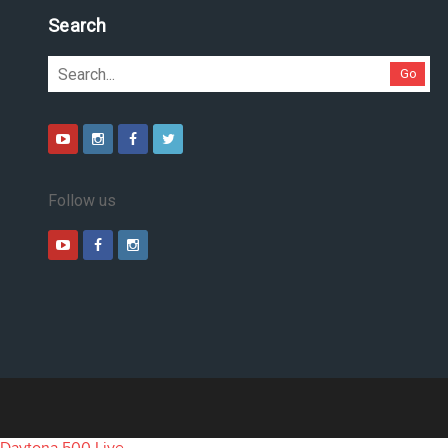
Pesquise no site
Go
Follow us