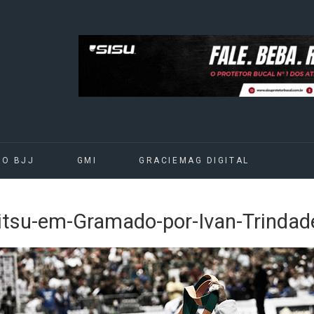
DO BJJ
GMI
GRACIEMAG DIGITAL
u-Jitsu-em-Gramado-por-Ivan-Trin