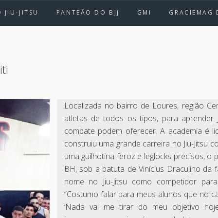
 JIU-JITSU
PANTEÃO DO BJJ
GMI
GRACIEMAG 
ti
Localizada no bairro de Loures, região Ce
atletas de todos os tipos, para aprender
combate podem oferecer. A academia é lider
construiu uma grande carreira no Jiu-Jits
uma guilhotina feroz e leglocks precisos, o
BH, sob a batuta de Vinícius Draculino da f
nome no Jiu-Jitsu como competidor para
“Costumo falar para meus alunos que no c
‘Nada vai me tirar do meu objetivo hoj