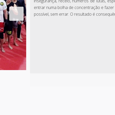
insegurança, receio, números de lutas, espe
entrar numa bolha de concentração e fazer 
possível, sem errar. O resultado é consequên