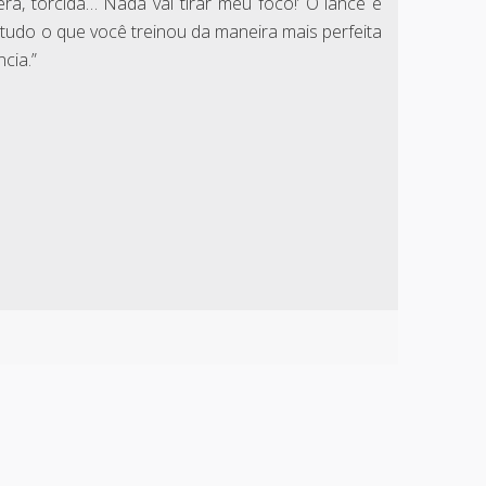
ra, torcida… Nada vai tirar meu foco!’ O lance é
tudo o que você treinou da maneira mais perfeita
cia.”