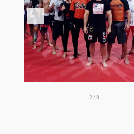
2
/
8