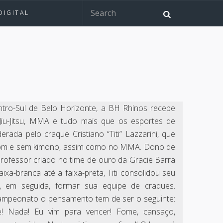
DIGITAL
ntro-Sul de Belo Horizonte, a BH Rhinos recebe
 Jiu-Jitsu, MMA e tudo mais que os esportes de
ada pelo craque Cristiano “Titi” Lazzarini, que
u com e sem kimono, assim como no MMA. Dono de
 professor criado no time de ouro da Gracie Barra
aixa-branca até a faixa-preta, Titi consolidou seu
, em seguida, formar sua equipe de craques.
ampeonato o pensamento tem de ser o seguinte:
e! Nada! Eu vim para vencer! Fome, cansaço,